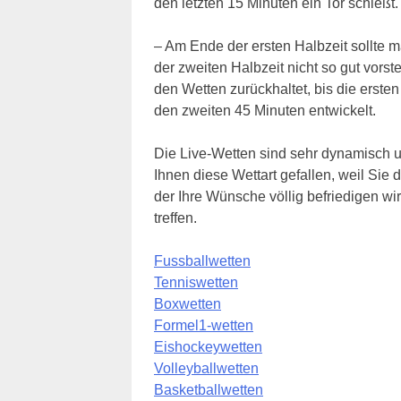
den letzten 15 Minuten ein Tor schießt
– Am Ende der ersten Halbzeit sollte m
der zweiten Halbzeit nicht so gut vors
den Wetten zurückhaltet, bis die erste
den zweiten 45 Minuten entwickelt.
Die Live-Wetten sind sehr dynamisch u
Ihnen diese Wettart gefallen, weil Sie
der Ihre Wünsche völlig befriedigen wi
treffen.
Fussballwetten
Tenniswetten
Boxwetten
Formel1-wetten
Eishockeywetten
Volleyballwetten
Basketballwetten