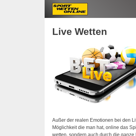
Skip
to
content
Sportwetten Online
Live Wetten
Außer der realen Emotionen bei den Li
Möglichkeit die man hat, online das Spi
wetten, sondern auch durch die ganze