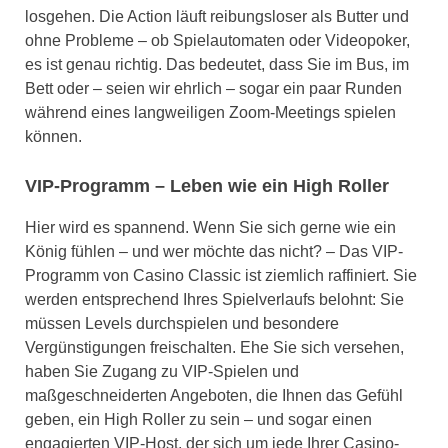
losgehen. Die Action läuft reibungsloser als Butter und
ohne Probleme – ob Spielautomaten oder Videopoker,
es ist genau richtig. Das bedeutet, dass Sie im Bus, im
Bett oder – seien wir ehrlich – sogar ein paar Runden
während eines langweiligen Zoom-Meetings spielen
können.
VIP-Programm – Leben wie ein High Roller
Hier wird es spannend. Wenn Sie sich gerne wie ein
König fühlen – und wer möchte das nicht? – Das VIP-
Programm von Casino Classic ist ziemlich raffiniert. Sie
werden entsprechend Ihres Spielverlaufs belohnt: Sie
müssen Levels durchspielen und besondere
Vergünstigungen freischalten. Ehe Sie sich versehen,
haben Sie Zugang zu VIP-Spielen und
maßgeschneiderten Angeboten, die Ihnen das Gefühl
geben, ein High Roller zu sein – und sogar einen
engagierten VIP-Host, der sich um jede Ihrer Casino-